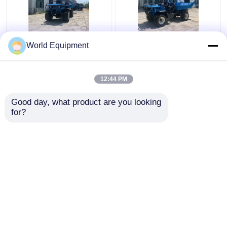
รถบดถนนแบบสั่นสะเทือน
รถไถนาปาล์มน้ำมันแรง
รถเทขนาดเล็กโหลดตัว
World Equipment
ดันต่ำ 2000กก. รถไถเล็ก
เอง 2 ตัน 280 มม.
รถตักล้อยาง
22แรงม้า
สำหรับสวนสับปะรด
12:44 PM
รถตักขนาดเล็ก
ราคาถูกที่สุด
ราคาถูกที่สุด
Good day, what product are you looking 
for?
รถยกแขนยืดไสลด์
ติดต่อเรา
ติดต่อเรา
รถตักล้อยางแบบยืดไสลด์
ดูเพิ่มเติม
บ้าน
เกี่ยวกับเรา
ติดต่อเรา
Desktop Site
แผนผังเว็บไซต์
Privacy Policy