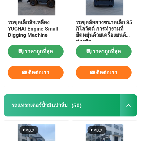
รถขุดตีนตะขาบ
รถขุดเล็กล้อเหลือง
รถขุดล้อยางขนาดเล็ก 85
YUCHAI Engine Small
กิโลวัตต์ การทำงานที่
Digging Machine
ยืดหยุ่นด้วยเครื่องยนต์
รถขุดล้อยางขนาดเล็ก
ช่างชัย
ราคาถูกที่สุด
ราคาถูกที่สุด
รถแทรกเตอร์น้ำมันปาล์ม
ติดต่อเรา
ติดต่อเรา
ตีนตะขาบ Mini Dumper
รถดันดินเครื่องจักรกลหนัก
รถแทรกเตอร์น้ำมันปาล์ม
(50)
รถตักล้อหน้า
เครื่องจักรกลหนัก รถเกลี่ยดิน