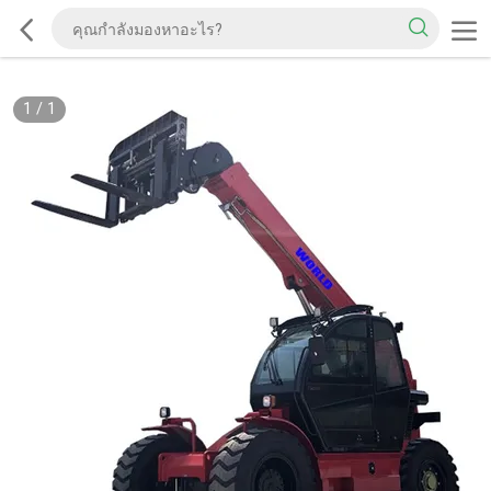
1
/
1