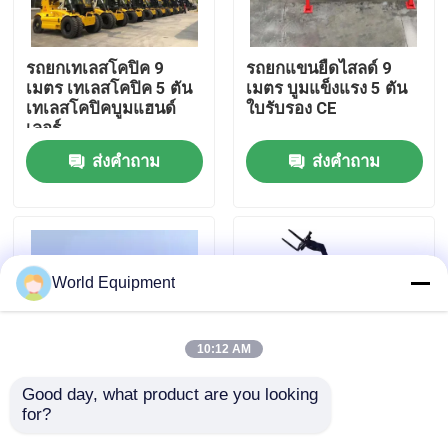
ทัวร์โรงงาน
รถยกเทเลสโคปิค 9
รถยกแขนยืดไสลด์ 9
เมตร เทเลสโคปิค 5 ตัน
เมตร บูมแข็งแรง 5 ตัน
เทเลสโคปิคบูมแฮนด์
ใบรับรอง CE
การควบคุมคุณภาพ
เลอร์
ส่งคำถาม
ส่งคำถาม
ติดต่อเรา
ข่าว
World Equipment
กรณี
10:12 AM
รถขุดตีนตะขาบไฮดรอลิค
Good day, what product are you looking 
for?
รถยกแบบ Telescopic
รถยกขึ้นที่สูงแบบเทเล
รถขุดตีนตะขาบขนาดเล็ก
Handler Forklift ความ
แฮนด์เลอร์ 7000 กก.