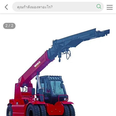
2
/
2