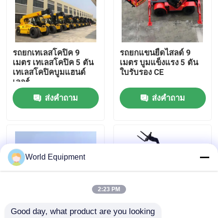
ทัวร์โรงงาน
รถยกเทเลสโคปิค 9
รถยกแขนยืดไสลด์ 9
การควบคุมคุณภาพ
เมตร เทเลสโคปิค 5 ตัน
เมตร บูมแข็งแรง 5 ตัน
เทเลสโคปิคบูมแฮนด์
ใบรับรอง CE
เลอร์
ติดต่อเรา
ส่งคำถาม
ส่งคำถาม
ข่าว
กรณี
World Equipment
รถขุดตีนตะขาบไฮดรอลิค
2:23 PM
Good day, what product are you looking 
รถขุดตีนตะขาบขนาดเล็ก