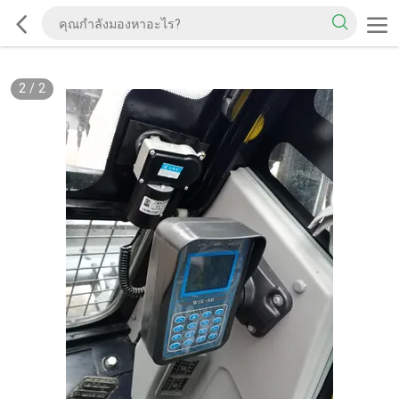
2
/
2