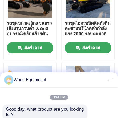
ทัวร์โรงงาน
รถขุดขนาดเล็กแขนยาว
รถขุดไฮดรอลิคติดตั้งตีน
เสียงรบกวนต่ำ 0.8m3
ตะขาบบริโภคต่ำกำลัง
การควบคุมคุณภาพ
อุปกรณ์เคลื่อนย้ายดิน
แรง 2000 รอบต่อนาที
ส่งคำถาม
ส่งคำถาม
ติดต่อเรา
ข่าว
World Equipment
กรณี
9:41 PM
รถขุดตีนตะขาบไฮดรอลิค
Good day, what product are you looking 
for?
รถขุดตีนตะขาบขนาดเล็ก
โครงนิรภัยยางรถขุดยาง
Isuzu Engine Hydraulic